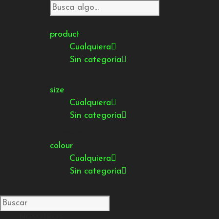
Estoy buscando...
product
Cualquiera
Sin categoría
in a size
size
Cualquiera
Sin categoría
. Show me the
colour
Cualquiera
Sin categoría
items.
NOSOTROS