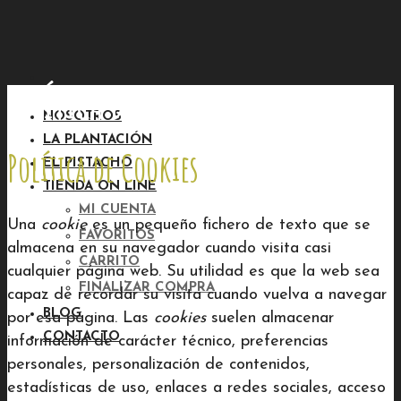
POLÍTICA DE COOKIES
NOSOTROS
LA PLANTACIÓN
Política de Cookies
EL PISTACHO
TIENDA ON LINE
MI CUENTA
Una
cookie
es un pequeño fichero de texto que se
FAVORITOS
almacena en su navegador cuando visita casi
CARRITO
cualquier página web. Su utilidad es que la web sea
FINALIZAR COMPRA
capaz de recordar su visita cuando vuelva a navegar
BLOG
por esa página. Las
cookies
suelen almacenar
CONTACTO
información de carácter técnico, preferencias
personales, personalización de contenidos,
estadísticas de uso, enlaces a redes sociales, acceso